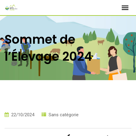
Skip
to
content
Sommet de
l’Élevage 2024
22/10/2024
Sans catégorie